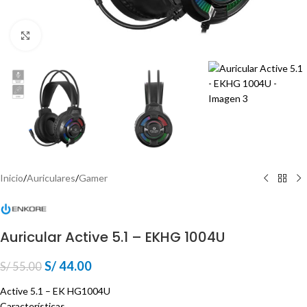
Click para ampliar
Inicio
/
Auriculares
/
Gamer
Auricular Active 5.1 – EKHG 1004U
S/
44.00
S/
55.00
Active 5.1 – EK HG1004U
Características