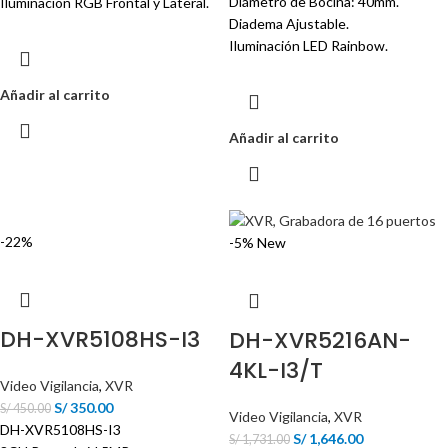
Diámetro de Bocina: 40mm.
Iluminación RGB Frontal y Lateral.
Diadema Ajustable.
Iluminación LED Rainbow.
Añadir al carrito
Añadir al carrito
-22%
-5%
New
DH-XVR5108HS-I3
DH-XVR5216AN-
4KL-I3/T
Video Vigilancia
,
XVR
S/
350.00
S/
450.00
Video Vigilancia
,
XVR
DH-XVR5108HS-I3
S/
1,646.00
S/
1,731.00