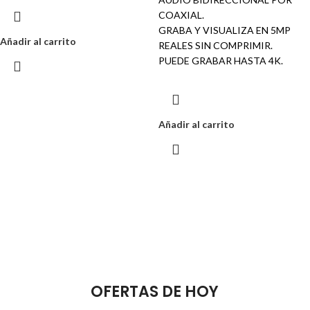
COAXIAL.
GRABA Y VISUALIZA EN 5MP
Añadir al carrito
REALES SIN COMPRIMIR.
PUEDE GRABAR HASTA 4K.
Añadir al carrito
Noticias Tecnológicas
Auriculares
Play The Dream
Apple iPhone 7
Minimalism Design
Monster Beats
Music Makes Feel
Color Red
OFERTAS DE HOY
Better
Ver mas