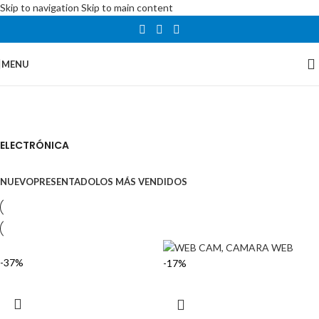
Skip to navigation
Skip to main content
MENU
NEW TECHNOLOGIES
WEBCAMS
APPLE ACCESSORIES
ELECTRÓNICA
LEATHER
2021
CASES
NUEVO
PRESENTADO
LOS MÁS VENDIDOS
-37%
-17%