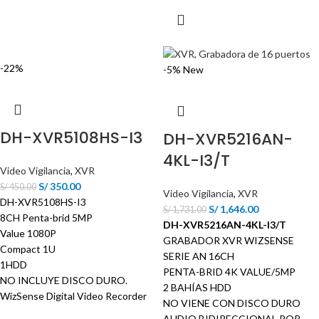
-22%
-5%
New
DH-XVR5108HS-I3
DH-XVR5216AN-
4KL-I3/T
Video Vigilancia
,
XVR
S/
350.00
S/
450.00
Video Vigilancia
,
XVR
DH-XVR5108HS-I3
S/
1,646.00
S/
1,731.00
8CH Penta-brid 5MP
DH-XVR5216AN-4KL-I3/T
Value 1080P
GRABADOR XVR WIZSENSE
Compact 1U
SERIE AN 16CH
1HDD
PENTA-BRID 4K VALUE/5MP
NO INCLUYE DISCO DURO.
2 BAHÍAS HDD
WizSense Digital Video Recorder
NO VIENE CON DISCO DURO
AUDIO BIDIRECCIONAL POR