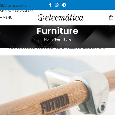
Skip to navigation
Skip to main content
MENU
Furniture
Home
/
Furniture
ALL
ACCESSORIES
DECOR
FURNITURE
KITCHEN
LIGHTING